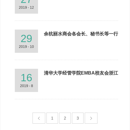
迎新晚会圆满落幕！
2019 - 12
余杭丽水商会各会长、秘书长等一行
29
莅临指导
2019 - 10
清华大学经管学院EMBA校友会浙江
16
分会党支部、 余杭经济技术开发区
党群部领导莅临指导
2019 - 8
1
2
3

